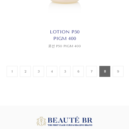
LOTION P50
PIGM 400
로션 P50 PIGM 400
1
2
3
4
5
6
7
8
9