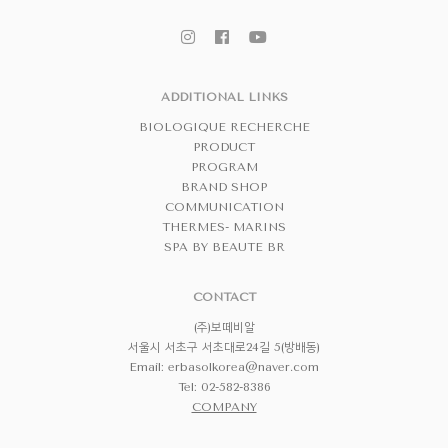
ADDITIONAL LINKS
BIOLOGIQUE RECHERCHE
PRODUCT
PROGRAM
BRAND SHOP
COMMUNICATION
THERMES- MARINS
SPA BY BEAUTE BR
CONTACT
(주)보떼비알
서울시 서초구 서초대로24길 5(방배동)
Email:
erbasolkorea@naver.com
Tel: 02-582-8386
COMPANY