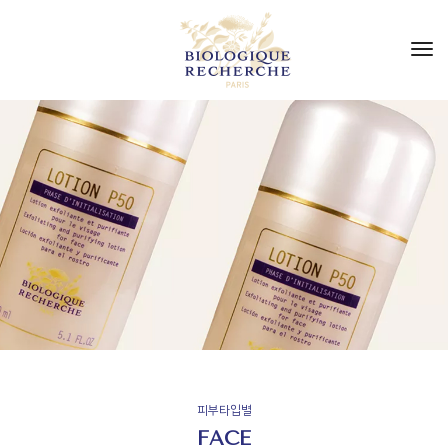
to
nav
피부타입별
FACE