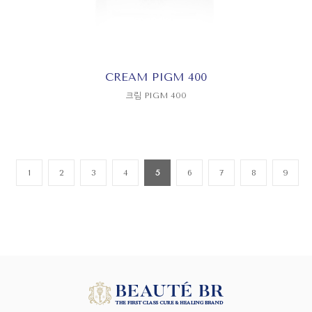
CREAM PIGM 400
크림 PIGM 400
1
2
3
4
5
6
7
8
9