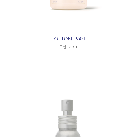
LOTION P50T
로션 P50 T