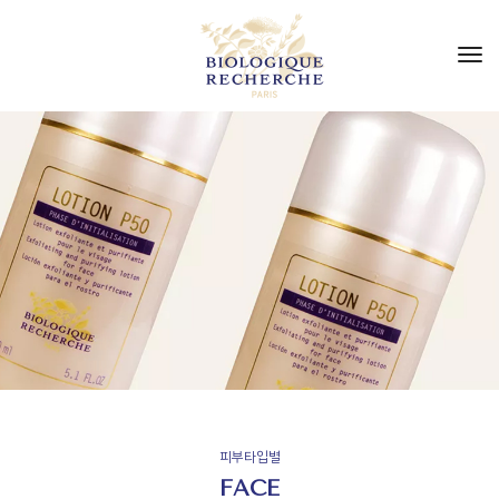
to
nav
피부타입별
FACE