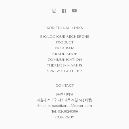
ADDITIONAL LINKS
BIOLOGIQUE RECHERCHE
PRODUCT
PROGRAM
BRAND SHOP
COMMUNICATION
THERMES- MARINS
SPA BY BEAUTE BR
CONTACT
(주)보떼비알
서울시 서초구 서초대로24길 5(방배동)
Email:
erbasolkorea@naver.com
Tel: 02-582-8386
COMPANY