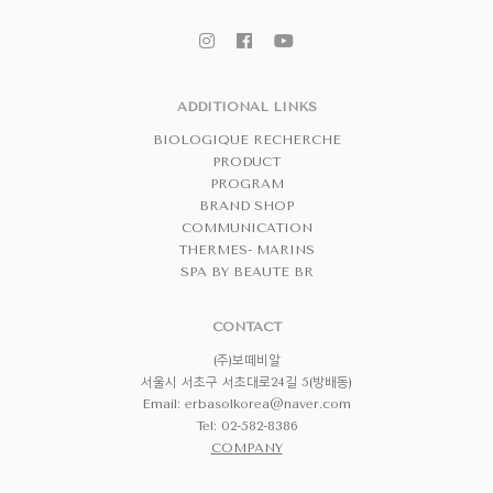
ADDITIONAL LINKS
BIOLOGIQUE RECHERCHE
PRODUCT
PROGRAM
BRAND SHOP
COMMUNICATION
THERMES- MARINS
SPA BY BEAUTE BR
CONTACT
(주)보떼비알
서울시 서초구 서초대로24길 5(방배동)
Email:
erbasolkorea@naver.com
Tel: 02-582-8386
COMPANY