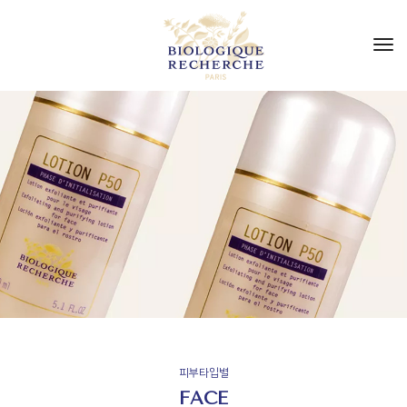
to
nav
피부타입별
FACE