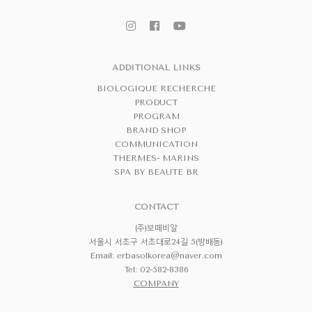
ADDITIONAL LINKS
BIOLOGIQUE RECHERCHE
PRODUCT
PROGRAM
BRAND SHOP
COMMUNICATION
THERMES- MARINS
SPA BY BEAUTE BR
CONTACT
(주)보떼비알
서울시 서초구 서초대로24길 5(방배동)
Email:
erbasolkorea@naver.com
Tel: 02-582-8386
COMPANY