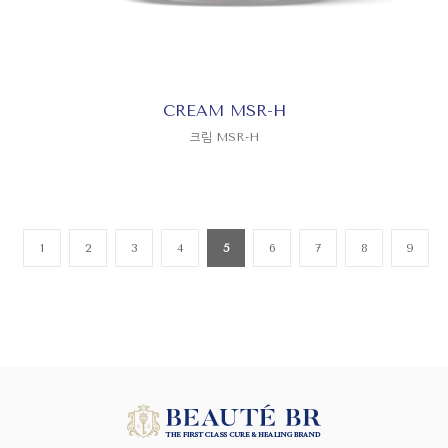
CREAM MSR-H
크림 MSR-H
1
2
3
4
5
6
7
8
9