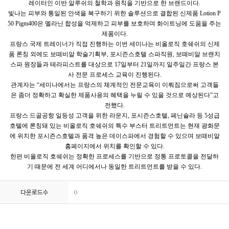
레이터인 이반 알루쉬의 철학과 원칙을 기반으로 한 브랜드이다.
빛나는 피부와 통일된 안색을 복구하기 위한 솔루션으로 결합된 신제품 Lotion P
50 Pigm400은 멜라닌 합성을 억제하고 피부를 보호하며 화이트닝에 도움을 주는
제품이다.
프랑스 국제 트레이너가 직접 진행하는 이번 세미나는 비올로직 호쉐쉬의 신제
품 론칭 외에도 보떼비알 학술기획부, 포시즌스호텔 스파직원, 보떼비알 브랜치
스파 원장들과 테라피스트를 대상으로 17일부터 21일까지 일주일간 프랑스 본
사 전문 프로세스 교육이 진행된다.
관계자는 “세미나에서는 프랑스의 체계적인 전문교육이 이뤄짐으로써 고객들
은 좀더 정확하고 확실한 제품사용의 혜택을 누릴 수 있을 것으로 예상된다”고
전했다.
프랑스 드골공항 일등성 고객을 위한 라운지, 포시즌스호텔, 페닌슐라 등 5성급
호텔에 론칭돼 있는 비올로직 호쉐쉬의 특수 부스터 트리트먼트는 현재 광화문
에 위치한 포시즌스호텔과 품격 높은 데이스파에서 경험할 수 있으며 보떼비알
홈페이지에서 위치를 확인할 수 있다.
한편 비올로직 호쉐쉬는 정확한 프로세스를 기반으로 정통 프로토콜을 전달하
기 때문에 전 세계 어디에서나 동일한 트리트먼트를 받을 수 있다.
다운로드수
0